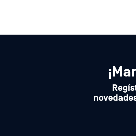
¡Man
Regís
novedades 