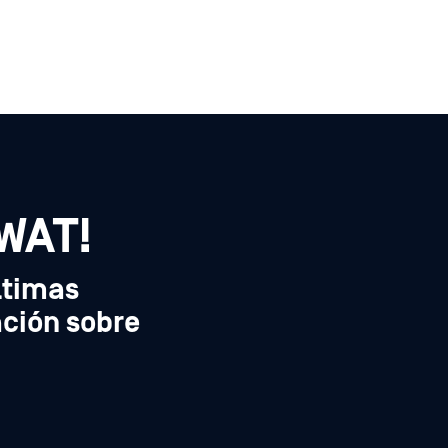
SWAT!
ltimas
ación sobre