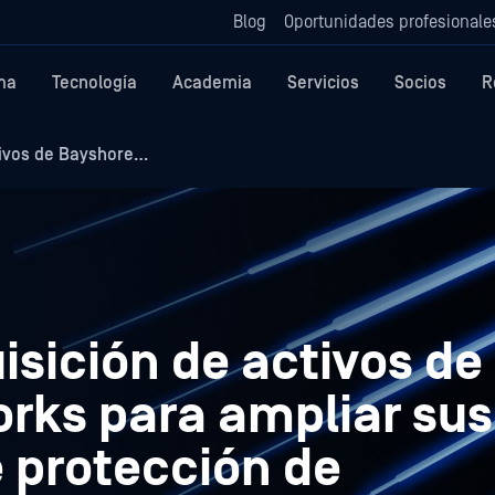
Blog
Oportunidades profesionale
ma
Tecnología
Academia
Servicios
Socios
R
tivos de Bayshore…
sición de activos de
rks para ampliar sus
 protección de